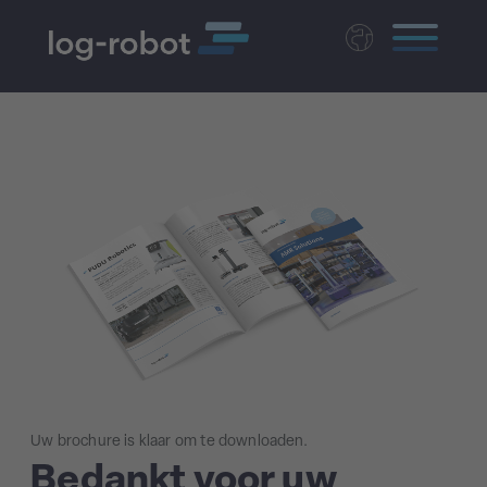
Deutsch
English
Polski
Magyar
Czech
Uw brochure is klaar om te downloaden.
Bedankt voor uw