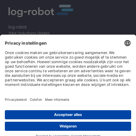
log-robot
S&K Solutions GmbH
Sailerwöhr 16
94032 Passau
+49 (0) 851/2009 30 10
info@log-robot.com
Oplossingen
Over ons
Impressum
Algemene voorwaarden
Algemene inkoopvoorwaarden
Gegevensbescherming
Contact
© log-robot | Marke der S&K Solutions GmbH