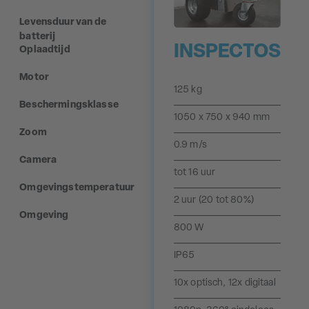
Levensduur van de
batterij
INSPECTOS
Oplaadtijd
Motor
125 kg
Beschermingsklasse
1050 x 750 x 940 mm
Zoom
0.9 m/s
Camera
tot 16 uur
Omgevingstemperatuur
2 uur (20 tot 80%)
Omgeving
800 W
IP65
10x optisch, 12x digitaal