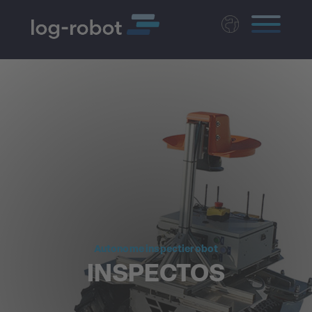
Deutsch
English
Polski
Magyar
Czech
Autonome inspectierobot
INSPECTOS