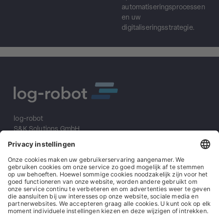
automatiseringsprocessen
en uw
digitaliseringsstrategie.
log-robot
S&K Solutions GmbH
Sailerwöhr 16
94032 Passau
+49 (0) 851/2009 30 10
info@log-robot.com
Oplossingen
Over ons
Impressum