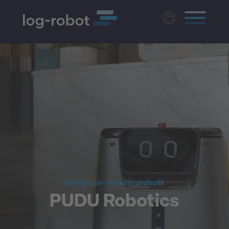
Deutsch
English
Polski
Magyar
Czech
Reinigings- en bezorgrobots
PUDU Robotics