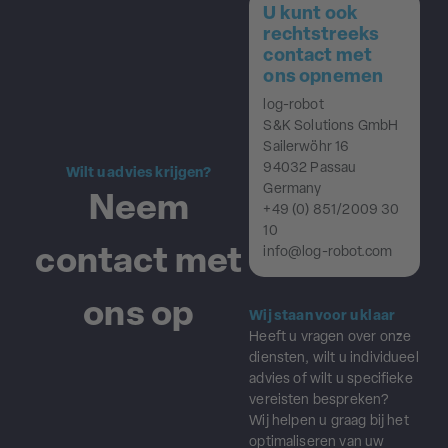
U kunt ook
rechtstreeks
contact met
ons opnemen
log-robot
S&K Solutions GmbH
Sailerwöhr 16
94032 Passau
Wilt u advies krijgen?
Germany
Neem
+49 (0) 851/2009 30
10
contact met
info@log-robot.com
ons op
Wij staan voor u klaar
Heeft u vragen over onze
diensten, wilt u individueel
advies of wilt u specifieke
vereisten bespreken?
Wij helpen u graag bij het
optimaliseren van uw