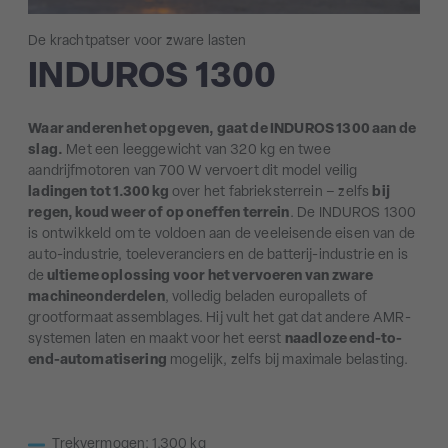
De krachtpatser voor zware lasten
INDUROS 1300
Waar anderen het opgeven, gaat de INDUROS 1300 aan de
slag.
Met een leeggewicht van 320 kg en twee
aandrijfmotoren van 700 W vervoert dit model veilig
ladingen tot 1.300 kg
over het fabrieksterrein – zelfs
bij
regen, koud weer of op oneffen terrein
. De INDUROS 1300
is ontwikkeld om te voldoen aan de veeleisende eisen van de
auto-industrie, toeleveranciers en de batterij-industrie en is
de
ultieme oplossing voor het vervoeren van zware
machineonderdelen
, volledig beladen europallets of
grootformaat assemblages. Hij vult het gat dat andere AMR-
systemen laten en maakt voor het eerst
naadloze end-to-
end-automatisering
mogelijk, zelfs bij maximale belasting.
Trekvermogen: 1.300 kg