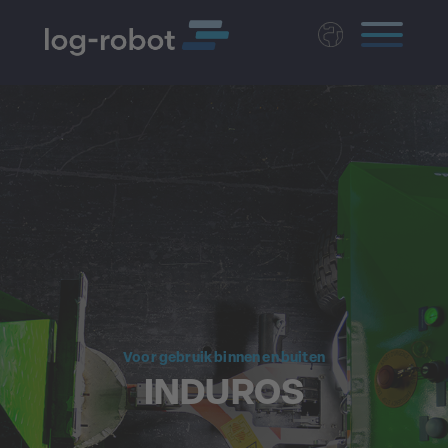
Deutsch
English
Polski
Magyar
Czech
Voor gebruik binnen en buiten
INDUROS