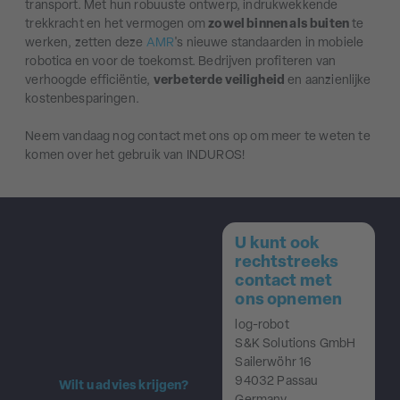
transport. Met hun robuuste ontwerp, indrukwekkende
trekkracht en het vermogen om
zowel binnen als buiten
te
werken, zetten deze
AMR
's nieuwe standaarden in mobiele
robotica en voor de toekomst. Bedrijven profiteren van
verhoogde efficiëntie,
verbeterde veiligheid
en aanzienlijke
kostenbesparingen.
Neem vandaag nog contact met ons op om meer te weten te
komen over het gebruik van INDUROS!
U kunt ook
rechtstreeks
contact met
ons opnemen
log-robot
S&K Solutions GmbH
Sailerwöhr 16
94032 Passau
Wilt u advies krijgen?