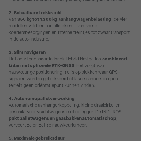
2. Schaalbare trekkracht
Van
350 kg tot 1.300 kg aanhangwagenbelasting
: de vier
modellen voldoen aan alle eisen – van snelle
koeriersbezorgingen en interne treintjes tot zwaar transport
in de auto-industrie.
3. Slim navigeren
Het op AI gebaseerde Innok Hybrid Navigation
combineert
Lidar met optionele RTK-GNSS
. Het zorgt voor
nauwkeurige positionering, zelfs op plekken waar GPS-
signalen worden geblokkeerd of laserscanners in open
terrein geen oriëntatiepunt kunnen vinden.
4. Autonome palletverwerking
Automatische aanhangerkoppeling, kleine draaicirkel en
geschikt voor vrachtwagens met oplegger. De INDUROS
pakt palletwagens en gaasbakken automatisch op
,
vervoert ze en zet ze nauwkeurig neer.
5. Maximale gebruiksduur