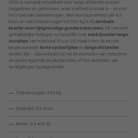
350s is speciaal ontwikkeld voor lange afstanden tussen
magazijnen en gebouwen, waar snelheid cruciaal is – en niet
het maximale laadvermogen. Met een topsnelheid van 6,5
km/u en een trekvermogen tot 350 kg is hij
de ideale
koerier voor tijdgevoelige goederenstromen
. Hij overwint
gemakkelijke hellingen en beschikt over
een bijzonder lange
accuduur
van maximaal 16 uur. Dit maakt hem de eerste
keuze wanneer
korte cyclustijden
en
lange afstanden
vereist zijn – bijvoorbeeld bij het bevoorraden van meerdere
verspreid liggende productiehallen of het verbinden van
verafgelegen opslagruimtes.
Trekvermogen: 350 kg
Snelheid: 6,5 km/u
Motor: 2 x 400 W