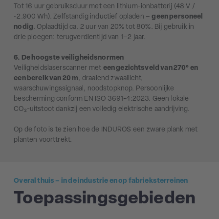
Tot 16 uur gebruiksduur met een lithium-ionbatterij (48 V /
~2.900 Wh). Zelfstandig inductief opladen –
geen personeel
nodig
. Oplaadtijd ca. 2 uur van 20% tot 80%. Bij gebruik in
drie ploegen: terugverdientijd van 1–2 jaar.
6. De hoogste veiligheidsnormen
Veiligheidslaserscanner met
een gezichtsveld van 270° en
een bereik van 20 m
, draaiend zwaailicht,
waarschuwingssignaal, noodstopknop. Persoonlijke
bescherming conform EN ISO 3691-4:2023. Geen lokale
CO₂-uitstoot dankzij een volledig elektrische aandrijving.
Op de foto is te zien hoe de INDUROS een zware plank met
planten voorttrekt.
Overal thuis – in de industrie en op fabrieksterreinen
Toepassingsgebieden