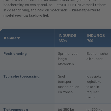
platform en beschikken over Innok Hybrid Navigation, IP65-
bescherming en een gebruiksduur tot 16 uur. Het verschil zit hem
in de aandrijving, snelheid en motorisatie –
kies het perfecte
model voor uw laadprofiel
.
INDUROS
INDUROS
Kenmerk
350s
700
Positionering
Sprinter voor
Economische
lange
allrounder
afstanden
Typische toepassing
Snel
Klassieke
transport
logistieke
tussen hallen
taken in
en zones
regulier
bedrijf
Trekvermogen
tot 350 kg
tot 700 kg