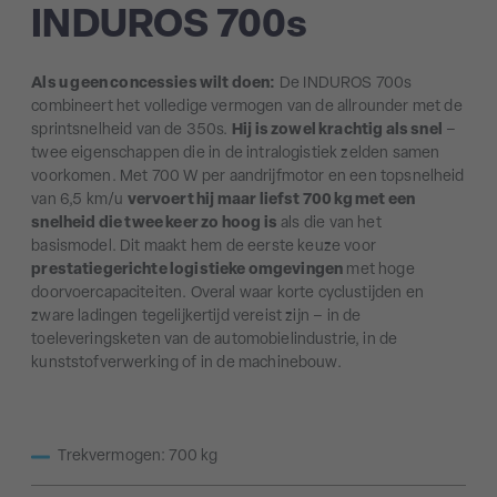
INDUROS 700s
Als u geen concessies wilt doen:
De INDUROS 700s
combineert het volledige vermogen van de allrounder met de
sprintsnelheid van de 350s.
Hij is zowel krachtig als snel
–
twee eigenschappen die in de intralogistiek zelden samen
voorkomen. Met 700 W per aandrijfmotor en een topsnelheid
van 6,5 km/u
vervoert hij maar liefst 700 kg met een
snelheid die twee keer zo hoog is
als die van het
basismodel. Dit maakt hem de eerste keuze voor
prestatiegerichte logistieke omgevingen
met hoge
doorvoercapaciteiten. Overal waar korte cyclustijden en
zware ladingen tegelijkertijd vereist zijn – in de
toeleveringsketen van de automobielindustrie, in de
kunststofverwerking of in de machinebouw.
Trekvermogen: 700 kg