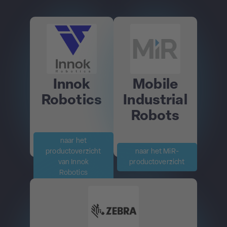
Innok
Mobile
Robotics
Industrial
Robots
naar het
productoverzicht
naar het MiR-
van Innok
productoverzicht
Robotics