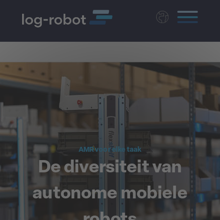
Deutsch
English
Polski
Magyar
Czech
AMR voor elke taak
De diversiteit van
autonome mobiele
robots