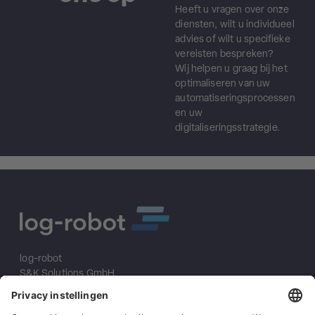
Heeft u vragen over onze
diensten, wilt u individueel
advies of wilt u specifieke
vereisten bespreken?
Wij helpen u graag bij het
optimaliseren van uw
automatiseringsprocessen
en uw
digitaliseringsstrategie.
log-robot
S&K Solutions GmbH
Sailerwöhr 16
94032 Passau