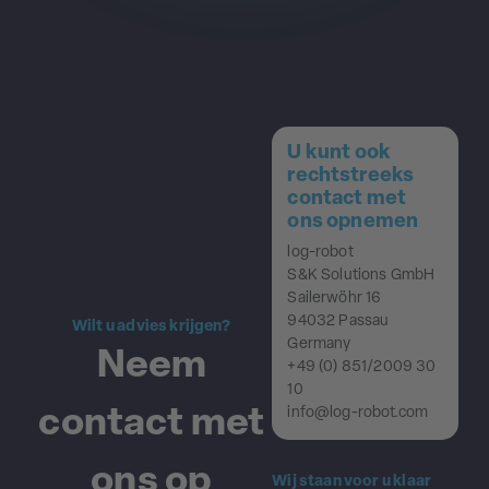
U kunt ook
rechtstreeks
contact met
ons opnemen
log-robot
S&K Solutions GmbH
Sailerwöhr 16
94032 Passau
Wilt u advies krijgen?
Germany
Neem
+49 (0) 851/2009 30
10
contact met
info@log-robot.com
ons op
Wij staan voor u klaar