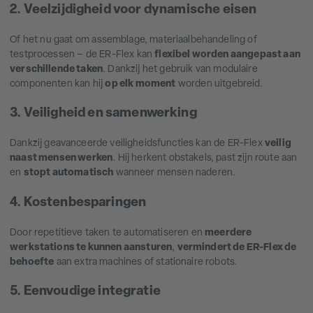
2. Veelzijdigheid voor dynamische eisen
Of het nu gaat om assemblage, materiaalbehandeling of
testprocessen – de ER-Flex kan
flexibel worden aangepast aan
verschillende taken
. Dankzij het gebruik van modulaire
componenten kan hij
op elk moment
worden uitgebreid.
3. Veiligheid en samenwerking
Dankzij geavanceerde veiligheidsfuncties kan de ER-Flex
veilig
naast mensen werken
. Hij herkent obstakels, past zijn route aan
en
stopt automatisch
wanneer mensen naderen.
4. Kostenbesparingen
Door repetitieve taken te automatiseren en
meerdere
werkstations te kunnen aansturen
,
vermindert de ER-Flex de
behoefte
aan extra machines of stationaire robots.
5. Eenvoudige integratie