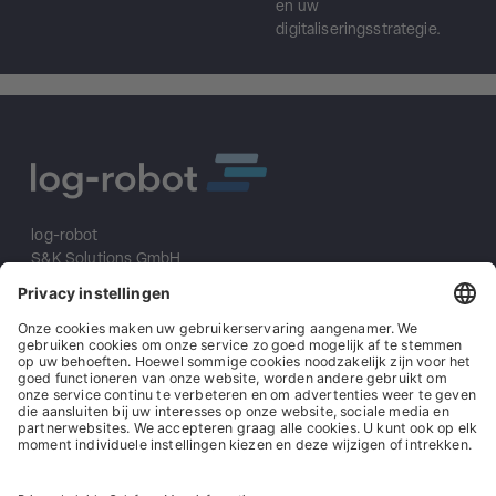
en uw
digitaliseringsstrategie.
log-robot
S&K Solutions GmbH
Sailerwöhr 16
94032 Passau
+49 (0) 851/2009 30 10
info@log-robot.com
Oplossingen
Over ons
Impressum
Algemene voorwaarden