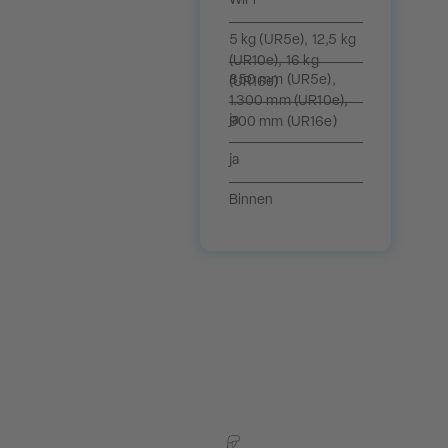
WiFi
5 kg (UR5e), 12,5 kg
(UR10e), 16 kg
850 mm (UR5e),
(UR16e)
1.300 mm (UR10e),
ja
900 mm (UR16e)
ja
Binnen