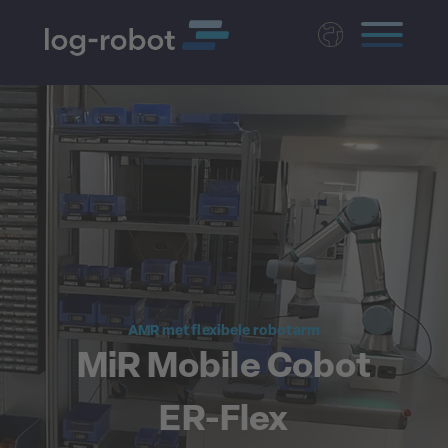
Deutsch
English
Polski
Magyar
Czech
AMR met flexibele robotarm
MiR Mobile Cobot
ER-Flex