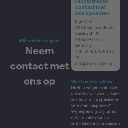
rechtstreeks
contact met
ons opnemen
log-robot
S&K Solutions GmbH
Sailerwöhr 16
94032 Passau
Wilt u advies krijgen?
Germany
Neem
+49 (0) 851/2009 30
10
contact met
info@log-robot.com
ons op
Wij staan voor u klaar
Heeft u vragen over onze
diensten, wilt u individueel
advies of wilt u specifieke
vereisten bespreken?
Wij helpen u graag bij het
optimaliseren van uw
automatiseringsprocessen