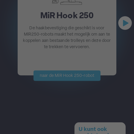
MiR Hook 250
De haakbevestiging die geschikt is voor
MiR250-robots maakt het mogelijk om aan te
koppelen aan bestaande trolleys en deze door
te trekken te vervoeren.
naar de MiR Hook 250-robot
U kunt ook