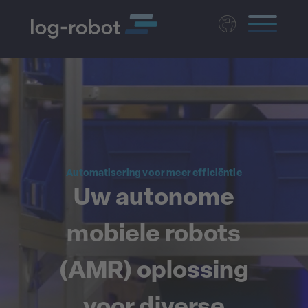
Deutsch
English
Polski
Magyar
Czech
Automatisering voor meer efficiëntie
Uw autonome
mobiele robots
(AMR) oplossing
voor diverse