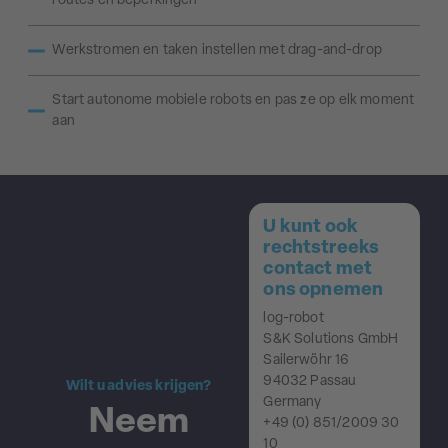
routes en beperkingen
Werkstromen en taken instellen met drag-and-drop
Start autonome mobiele robots en pas ze op elk moment
aan
U kunt ook
rechtstreeks
contact met
ons opnemen
log-robot
S&K Solutions GmbH
Sailerwöhr 16
94032 Passau
Wilt u advies krijgen?
Germany
Neem
+49 (0) 851/2009 30
10