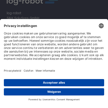
log-robot
S&K Solutions GmbH
Sailerwöhr 16
94032 Passau
+49 (0) 851/2009 30 10
info@log-robot.com
Oplossingen
Over ons
Impressum
Algemene voorwaarden
Algemene inkoopvoorwaarden
Gegevensbescherming
Contact
© log-robot | Marke der S&K Solutions GmbH