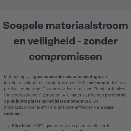
Soepele materiaalstroom
en veiligheid - zonder
compromissen
Met behulp van
geavanceerde sensortechnologie
en
intelligente algoritmes navigeren onze
AMR
s
autonoom
door uw
productieomgeving. Daarom worden ze ook wel "bestuurdersloze
transportsystemen" genoemd. Alle materialen komen
precies en
op de juiste plaats op het juiste moment
aan. De
materiaalaanvoer is efficiënt en kosteneffectief –
om deze
redenen:
Stiptheid:
AMR’s garanderen een geautomatiseerde