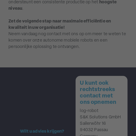
ondersteunt een consistente productie op het
hoogste
niveau
.
Zet de volgende stap naar maximale efficiëntie en
kwaliteit in uw organisatie!
Neem vandaag nog contact met ons op om meer te weten te
komen over onze autonome mobiele robots en een
persoonlijke oplossing te ontvangen.
U kunt ook
rechtstreeks
contact met
ons opnemen
log-robot
S&K Solutions GmbH
Sailerwöhr 16
94032 Passau
Wilt u advies krijgen?