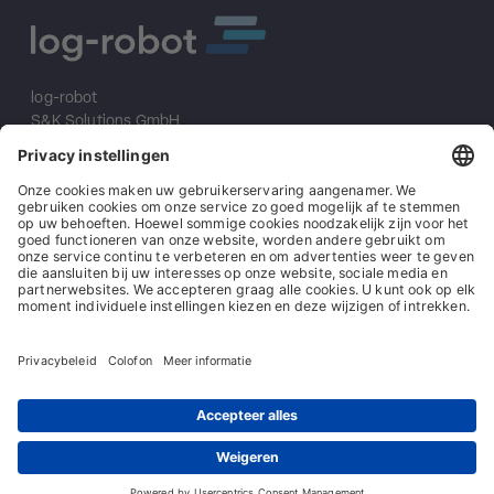
log-robot
S&K Solutions GmbH
Sailerwöhr 16
94032 Passau
+49 (0) 851/2009 30 10
info@log-robot.com
Oplossingen
Over ons
Impressum
Algemene voorwaarden
Algemene inkoopvoorwaarden
Gegevensbescherming
Contact
© log-robot | Marke der S&K Solutions GmbH