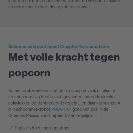
inzetten om hun processen efficiënter en veiliger te maken
en beter voor te bereiden op de toekomst.
Schoonmaakrobot houdt Cineplex Passau schoon
Met volle kracht tegen
popcorn
Na een druk weekend ziet de bioscoop er vaak uit alsof er
een popcornslag heeft plaatsgevonden: overal kruimels,
colavlekken op de vloer en de tegels … en daar komt onze 4-
in-1 schoonmaakrobot
PUDU CC1
goed van pas! In de
Cineplex Passau voert hij vier taken tegelijk uit:
🧹 Popcorn & kruimels opruimen