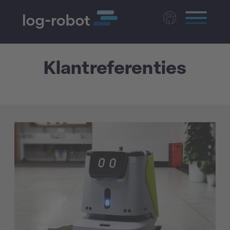
Deutsch
English
Klantreferenties
Polski
Magyar
Czech