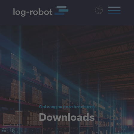
Deutsch
English
Polski
Magyar
Czech
Ontvang nu onze brochures
Downloads