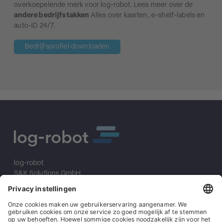
overkoepelende merk voor log-robot. Lees meer over de
andere bedrijfstakken
Alles over kaarten, e-shelf-labels en
auto-iD 24/7.
Bedrijfsprofiel downloaden
log-robot
S&K Solutions GmbH
Sailerwöhr 16
94032 Passau
+49 (0) 851/2009 30 10
info@log-robot.com