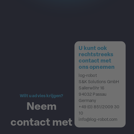
U kunt ook
rechtstreeks
contact met
ons opnemen
log-robot
S&K Solutions GmbH
Sailerwöhr 16
94032 Passau
Wilt u advies krijgen?
Germany
Neem
+49 (0) 851/2009 30
10
contact met
info@log-robot.com