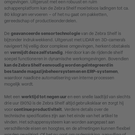
omgevingen. Uitgerust met een robuust en ruim
schappenplatform kan de Zebra Shelf moeiteloos ladingen tot ca.
80 kilogram vervoeren – of het nu gaat om pakketten,
gereedschap of productieonderdelen.
De
geavanceerde sensortechnologie
van de Zebra Shelf is
bijzonder indrukwekkend. Uitgerust met LIDAR en 3D-camera’s
navigeert hij veilig door complexe omgevingen, herkent obstakels
en
vermijdt deze zelfstandig
. Hierdoor kan de rijdende shelf
soepel functioneren in dynamische werkomgevingen. Bovendien
kan de Zebra Shelf eenvoudig worden geïntegreerd in
bestaande magazijnbeheersystemen en ERP-systemen
,
waardoor naadloze automatisering van interne processen
mogelijk wordt.
Met een
werktijd tot negen uur
en een snelle laadtijd van slechts
drie uur (90%) is de Zebra Shelf altijd gebruiksklaar en zorgt hij
voor
continue productiviteit
. Verdere details over de
technische specificaties zijn aan het einde van het artikel te
vinden. Het schappensysteem kan worden aangepast aan
verschillende eisen en hoogtes, en de afmetingen kunnen flexibel