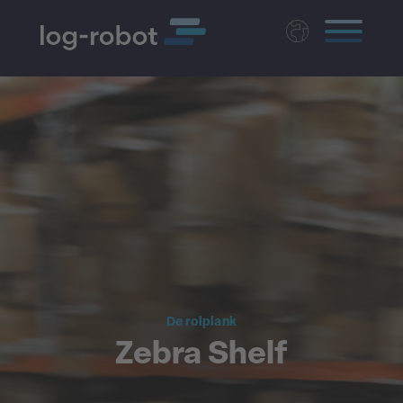
Deutsch
English
Polski
Magyar
Czech
De rolplank
Zebra Shelf