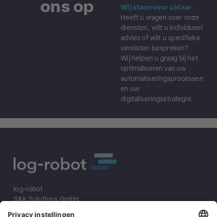
ons op
Wij staan voor u klaar
Heeft u vragen over onze
diensten, wilt u individueel
advies of wilt u specifieke
vereisten bespreken?
Wij helpen u graag bij het
optimaliseren van uw
automatiseringsprocessen
en uw
digitaliseringsstrategie.
log-robot
S&K Solutions GmbH
Sailerwöhr 16