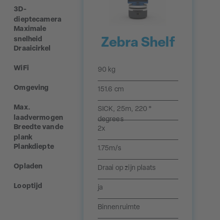
3D-
dieptecamera
Maximale
snelheid
Zebra Shelf
Draaicirkel
WiFi
90 kg
Omgeving
151.6 cm
Max.
SICK, 25m, 220 °
laadvermogen
degrees
Breedte van de
2x
plank
Plankdiepte
1.75m/s
Opladen
Draai op zijn plaats
Looptijd
ja
Binnenruimte