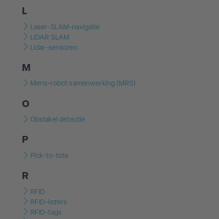
L
Laser-SLAM-navigatie
LiDAR SLAM
Lidar-sensoren
M
Mens-robot samenwerking (MRS)
O
Obstakel detectie
P
Pick-to-tote
R
RFID
RFID-lezers
RFID-tags