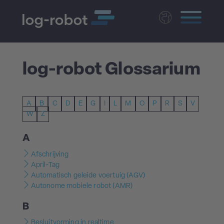
Deutsch
English
log-robot Glossarium
Polski
Magyar
A
B
C
D
E
G
I
L
M
O
P
R
S
V
Czech
W
Z
A
Afschrijving
April-Tag
Automatisch geleide voertuig (AGV)
Autonome mobiele robot (AMR)
B
Besluitvorming in realtime