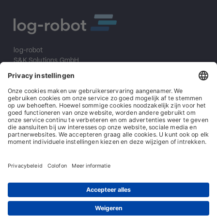
log-robot
S&K Solutions GmbH
Sailerwöhr 16
94032 Passau
+49 (0) 851/2009 30 10
info@log-robot.com
Oplossingen
Over ons
Impressum
Algemene voorwaarden
Algemene inkoopvoorwaarden
Gegevensbescherming
Contact
© log-robot | Marke der S&K Solutions GmbH