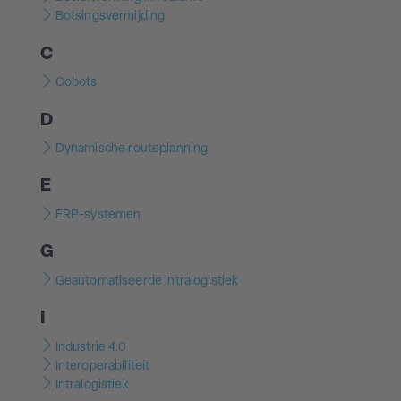
Botsingsvermijding
C
Cobots
D
Dynamische routeplanning
E
ERP-systemen
G
Geautomatiseerde intralogistiek
I
Industrie 4.0
Interoperabiliteit
Intralogistiek