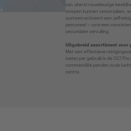
van uiterst nauwkeurige beeldhe
strepen kunnen veroorzaken, w
systeem activeert een zelfrein
personeel – voor een consistent
secundaire vervuiling.
Uitgebreid assortiment voor
Met een effectieve reinigingsca
meter per gebruik is de CC1 Pro
commerciële panden zoals lucht
centra.