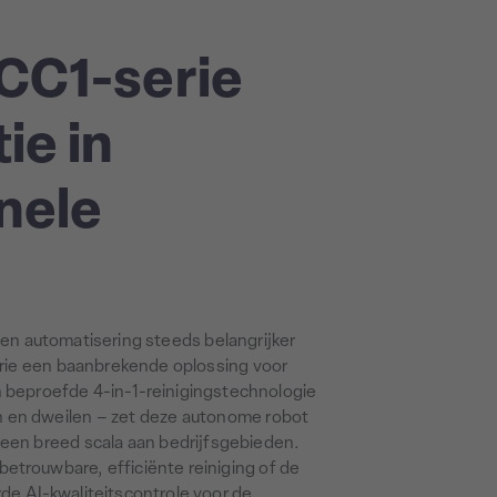
CC1-serie
ie in
nele
e en automatisering steeds belangrijker
ie een baanbrekende oplossing voor
jn beproefde 4-in-1-reinigingstechnologie
n en dweilen – zet deze autonome robot
 een breed scala aan bedrijfsgebieden.
betrouwbare, efficiënte reiniging of de
e AI-kwaliteitscontrole voor de