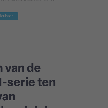
lculator
 van de
-serie ten
van