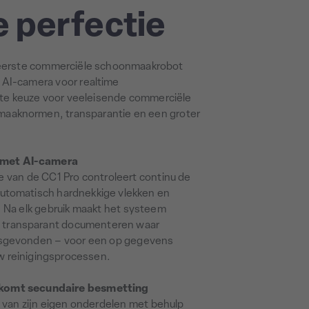
 perfectie
 eerste commerciële schoonmaakrobot
 AI-camera voor realtime
uiste keuze voor veeleisende commerciële
maaknormen, transparantie en een groter
 met AI-camera
e van de CC1 Pro controleert continu de
 automatisch hardnekkige vlekken en
. Na elk gebruik maakt het systeem
 transparant documenteren waar
atsgevonden – voor een op gegevens
w reinigingsprocessen.
orkomt secundaire besmetting
 van zijn eigen onderdelen met behulp