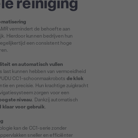
le reiniging
omatisering
AMR vermindert de behoefte aan
k. Hierdoor kunnen bedrijven hun
egelijkertijd een consistent hoge
ren.
iteit en automatisch vullen
rs last kunnen hebben van vermoeidheid
en PUDU CC1-schoonmaakrobots
de klok
tie en precisie. Hun krachtige zuigkracht
navigatiesysteem zorgen voor een
oogste niveau
. Dankzij automatisch
jd klaar voor gebruik
.
ng
logie kan de CC1-serie zonder
pervlakken sneller en efficiënter