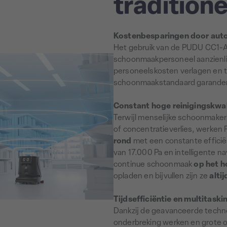
traditione
Kostenbesparingen door aut
Het gebruik van de PUDU CC1-
schoonmaakpersoneel aanzienlij
personeelskosten verlagen en t
schoonmaakstandaard garande
Constant hoge reinigingskwal
Terwijl menselijke schoonmake
of concentratieverlies, werk
rond
met een constante efficiën
van 17.000 Pa en intelligente 
continue schoonmaak
op het h
opladen en bijvullen zijn ze
alti
Tijdsefficiëntie en multitaski
Dankzij de geavanceerde techno
onderbreking werken en grote op