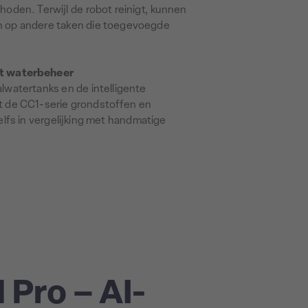
oden. Terwijl de robot reinigt, kunnen
 op andere taken die toegevoegde
nt waterbeheer
valwatertanks en de intelligente
t de CC1-serie grondstoffen en
elfs in vergelijking met handmatige
Pro – AI-