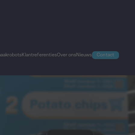
aakrobots
Klantreferenties
Over ons
Nieuws
Contact