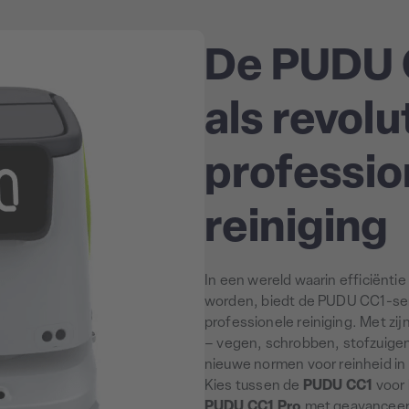
De PUDU 
als revolut
professio
reiniging
In een wereld waarin efficiënti
worden, biedt de PUDU CC1-ser
professionele reiniging. Met zi
– vegen, schrobben, stofzuige
nieuwe normen voor reinheid in
Kies tussen de
PUDU CC1
voor 
PUDU CC1 Pro
met geavanceerd