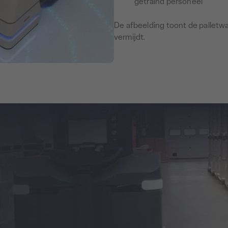
getraind personeel
De afbeelding toont de palletw
vermijdt.