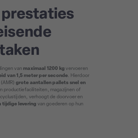
prestaties
eisende
ttaken
dingen van
maximaal 1200 kg
vervoeren
eid van 1,5 meter per seconde
. Hierdoor
t (AMR)
grote aantallen pallets snel en
 productiefaciliteiten, magazijnen of
e cyclustijden, verhoogt de doorvoer en
tijdige levering
van goederen op hun