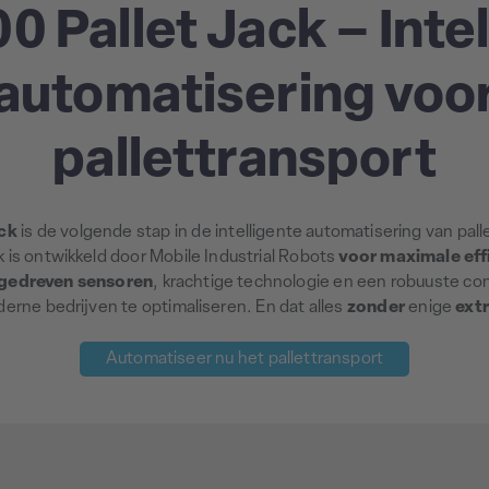
0 Pallet Jack – Inte
automatisering voo
pallettransport
ck
is de volgende stap in de intelligente automatisering van pal
is ontwikkeld door Mobile Industrial Robots
voor maximale effi
gedreven sensoren
, krachtige technologie en een robuuste co
erne bedrijven te optimaliseren. En dat alles
zonder
enige
extr
Automatiseer nu het pallettransport