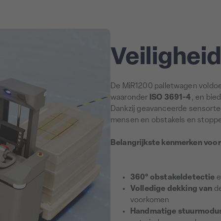
Veilighei
De MiR1200 palletwagen voldoe
waaronder
ISO 3691-4
, en bie
Dankzij geavanceerde sensortec
mensen en obstakels en stoppen
Belangrijkste kenmerken voor 
360° obstakeldetectie
e
Volledige dekking van
de
voorkomen
Handmatige stuurmodu