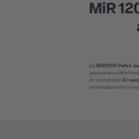
MiR 120
De
MiR1200 Pallet Ja
autonome vorkheftruck 
en combineert
AI-aan
materiaalstroom in mod