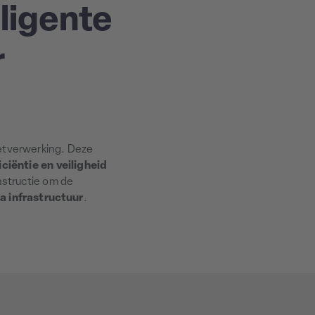
lligente
r
letverwerking. Deze
ciëntie en veiligheid
nstructie om de
a infrastructuur
.