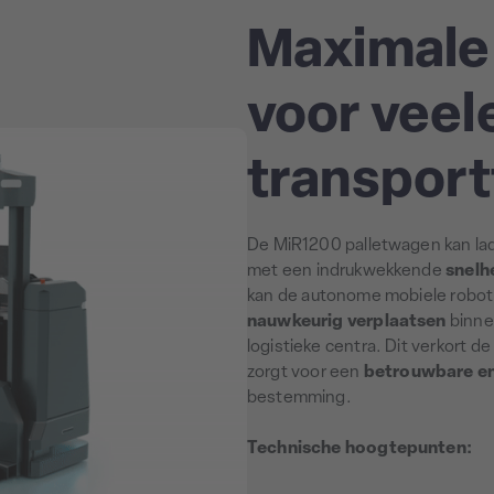
Maximale 
voor veel
transpor
De MiR1200 palletwagen kan la
met een indrukwekkende
snelh
kan de autonome mobiele robo
nauwkeurig verplaatsen
binnen
logistieke centra. Dit verkort d
zorgt voor een
betrouwbare en 
bestemming.
Technische hoogtepunten: