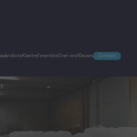
aakrobots
Klantreferenties
Over ons
Nieuws
Contact