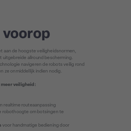
d voorop
t aan de hoogste veiligheidsnormen,
dt uitgebreide allround bescherming.
hnologie navigeren de robots veilig rond
 ze onmiddellijk indien nodig.
meer veiligheid:
n realtime routeaanpassing
 robothoogte om botsingen te
s
voor handmatige bediening door