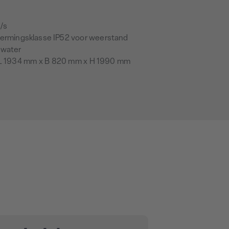
m/s
rmingsklasse IP52 voor weerstand
 water
L 1934 mm x B 820 mm x H 1990 mm